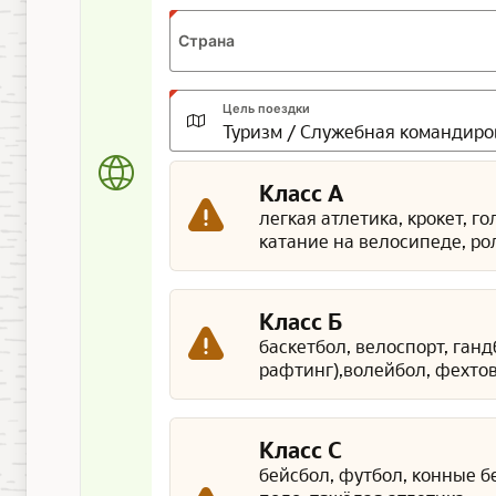
Страна
Цель поездки
Класс А
легкая атлетика, крокет, г
катание на велосипеде, ро
Класс Б
баскетбол, велоспорт, ган
рафтинг),волейбол, фехтов
Класс С
бейсбол, футбол, конные б