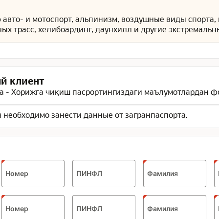
ю
авто- и мотоспорт, альпинизм, воздушные виды спорта,
ых трасс, хелибоардинг, даунхилл и другие экстремальн
й клиент
 - Хорижга чиқиш пасрортингиздаги маълумотлардан ф
 необходимо занести данные от загранпаспорта.
Номер
ПИНФЛ
Фамилия
Номер
ПИНФЛ
Фамилия