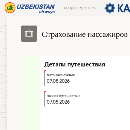
Skip to Main Content
Страхование пассажиров
Детали путешествия
Expected
Дата заключения
format:
DD.MM.YYYY
Expected
Начало путешествия
format:
DD.MM.YYYY