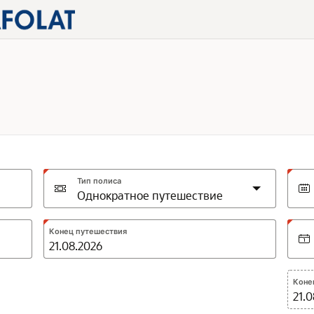
Тип полиса
Expected
Конец путешествия
format:
DD.MM.YYYY
Коне
21.