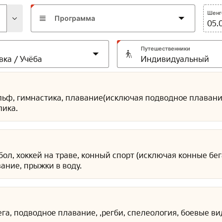
Шенге
Программа
05.
Путешественники
ольф, гимнастика, плавание(исключая подводное плавание)
лика.
дбол, хоккей на траве, конный спорт (исключая конные бе
ание, прыжки в воду.
ега, подводное плавание, ,регби, спелеология, боевые ви