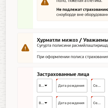
поло, тяжёлая атлетика.
Не подлежат страховани
сноуборде вне оборудованн
Ҳурматли мижоз / Уважаемы
Суғурта полисини расмийлаштиришда
При оформлении полиса страхования
Застрахованные лица
Expected
Возраст
Дата рождения
Серия
format:
DD.MM.YYYY
Expected
Возраст
Дата рождения
Серия
format: