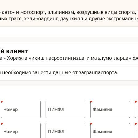
ю
авто- и мотоспорт, альпинизм, воздушные виды спорта,
ых трасс, хелибоардинг, даунхилл и другие экстремальн
й клиент
 - Хорижга чиқиш пасрортингиздаги маълумотлардан ф
 необходимо занести данные от загранпаспорта.
Номер
ПИНФЛ
Фамилия
Номер
ПИНФЛ
Фамилия