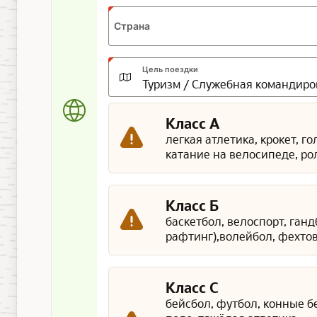
Страна
Цель поездки
Класс А
легкая атлетика, крокет, г
катание на велосипеде, ро
Класс Б
баскетбол, велоспорт, ган
рафтинг),волейбол, фехтов
Класс С
бейсбол, футбол, конные б