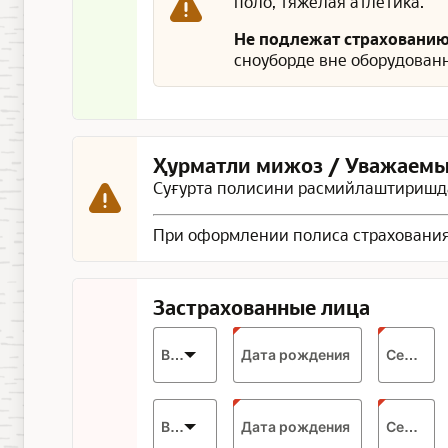
поло, тяжёлая атлетика.
Не подлежат страховани
сноуборде вне оборудованн
Ҳурматли мижоз / Уважаемы
Суғурта полисини расмийлаштиришда
При оформлении полиса страхования
Застрахованные лица
Expected
Возраст
Дата рождения
Серия
format:
DD.MM.YYYY
Expected
Возраст
Дата рождения
Серия
format: