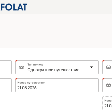
Тип полиса
Expected
Конец путешествия
format:
DD.MM.YYYY
Коне
21.