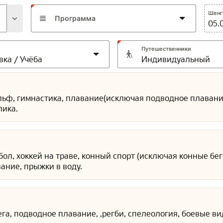
Шенге
Программа
05.
Путешественники
ольф, гимнастика, плавание(исключая подводное плавание)
лика.
дбол, хоккей на траве, конный спорт (исключая конные бе
ание, прыжки в воду.
ега, подводное плавание, ,регби, спелеология, боевые ви