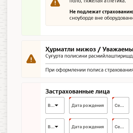
поло, тяжёлая атлетика.
Не подлежат страховани
сноуборде вне оборудованн
Ҳурматли мижоз / Уважаемы
Суғурта полисини расмийлаштиришда
При оформлении полиса страхования
Застрахованные лица
Expected
Возраст
Дата рождения
Серия
format:
DD.MM.YYYY
Expected
Возраст
Дата рождения
Серия
format: