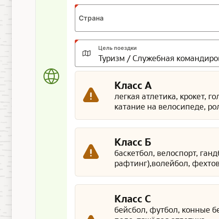
Страна
Цель поездки
Класс А
легкая атлетика, крокет, г
катание на велосипеде, ро
Класс Б
баскетбол, велоспорт, ган
рафтинг),волейбол, фехтов
Класс С
бейсбол, футбол, конные б