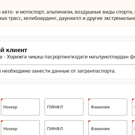
ю
авто- и мотоспорт, альпинизм, воздушные виды спорта,
ых трасс, хелибоардинг, даунхилл и другие экстремальн
й клиент
 - Хорижга чиқиш пасрортингиздаги маълумотлардан ф
 необходимо занести данные от загранпаспорта.
Номер
ПИНФЛ
Фамилия
Номер
ПИНФЛ
Фамилия