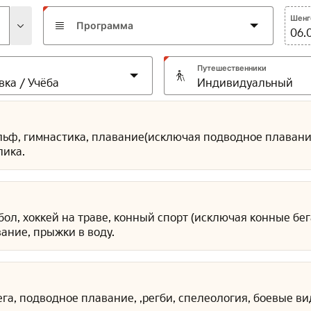
Шенге
Программа
06.
Путешественники
ольф, гимнастика, плавание(исключая подводное плавание)
лика.
дбол, хоккей на траве, конный спорт (исключая конные бе
ание, прыжки в воду.
ега, подводное плавание, ,регби, спелеология, боевые ви