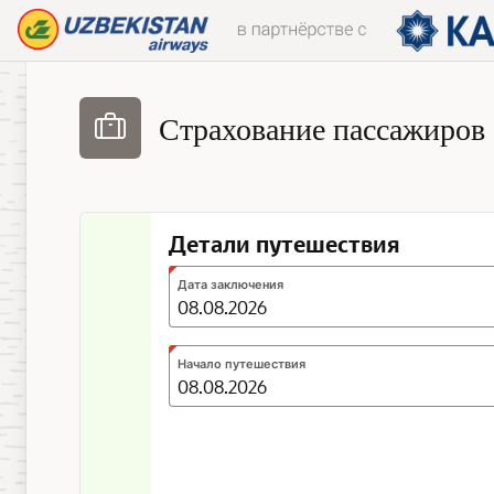
Skip to Main Content
Страхование пассажиров
Детали путешествия
Expected
Дата заключения
format:
DD.MM.YYYY
Expected
Начало путешествия
format:
DD.MM.YYYY