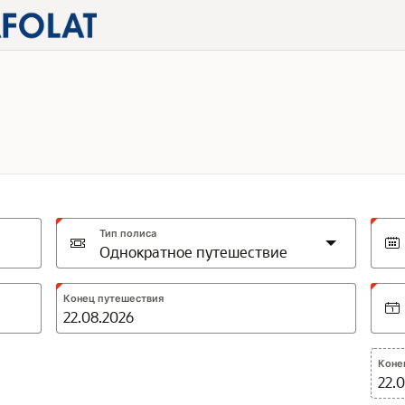
Тип полиса
Expected
Конец путешествия
format:
DD.MM.YYYY
Коне
22.