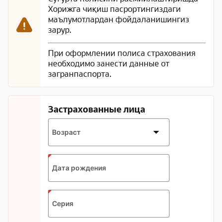
Хорижга чиқиш пасрортингиздаги
маълумотлардан фойдаланишингиз
зарур.
При оформлении полиса страхования
необходимо занести данные от
загранпаспорта.
Застрахованные лица
Возраст
Expected
Дата рождения
format:
DD.MM.YYYY
Серия