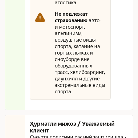
атлетика.
Не подлежат
страхованию
авто-
и мотоспорт,
альпинизм,
воздушные виды
спорта, катание на
горных лыжах и
сноуборде вне
оборудованных
трасс, хелибоардинг,
даунхилл и другие
экстремальные виды
спорта.
Ҳурматли мижоз / Уважаемый
клиент
Суғурта полисини расмийлаштиришда -