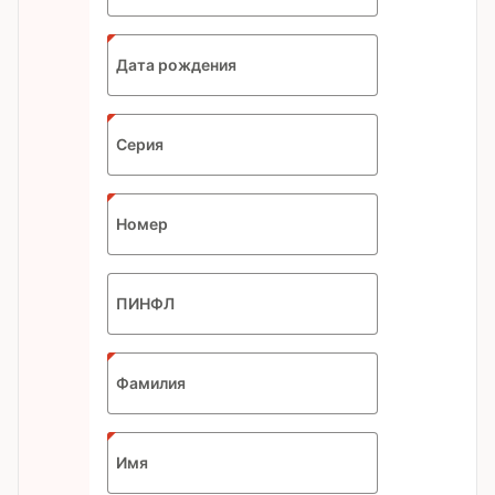
Expected
Дата рождения
format:
DD.MM.YYYY
Серия
Номер
ПИНФЛ
Фамилия
Имя