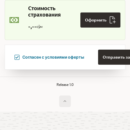
Стоимость
страхования
Премия
Оформить
в
-,--
сўм
сумах:
Согласен с условиями оферты
Отправить з
Release 1.0