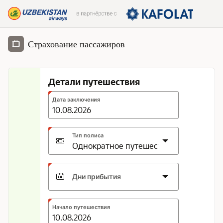
Skip to Main Content
Страхование пассажиров
Детали путешествия
Expected
Дата заключения
format:
DD.MM.YYYY
Тип полиса
Дни прибытия
Expected
Начало путешествия
format: