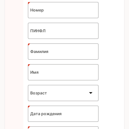
Номер
ПИНФЛ
Фамилия
Имя
Возраст
Expected
Дата рождения
format:
DD.MM.YYYY