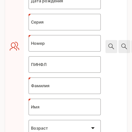
Дата рождения
format:
DD.MM.YYYY
Серия
Номер
ПИНФЛ
Фамилия
Имя
Возраст