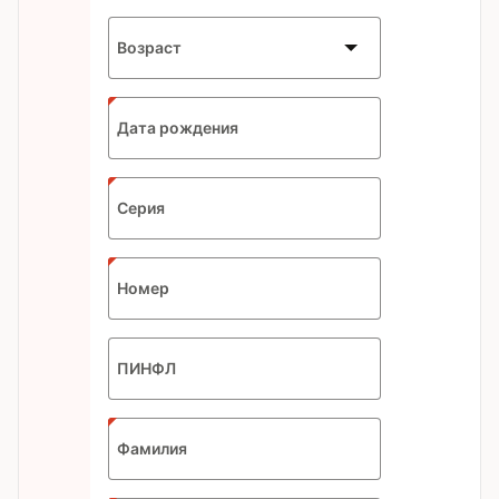
Возраст
Expected
Дата рождения
format:
DD.MM.YYYY
Серия
Номер
ПИНФЛ
Фамилия