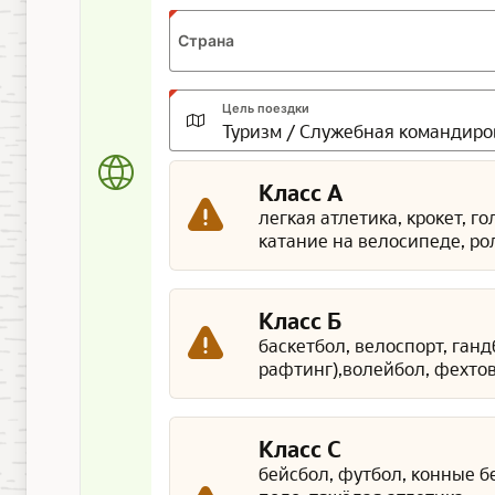
Страна
Цель поездки
Класс А
легкая атлетика, крокет, г
катание на велосипеде, ро
Класс Б
баскетбол, велоспорт, ган
рафтинг),волейбол, фехтов
Класс С
бейсбол, футбол, конные б