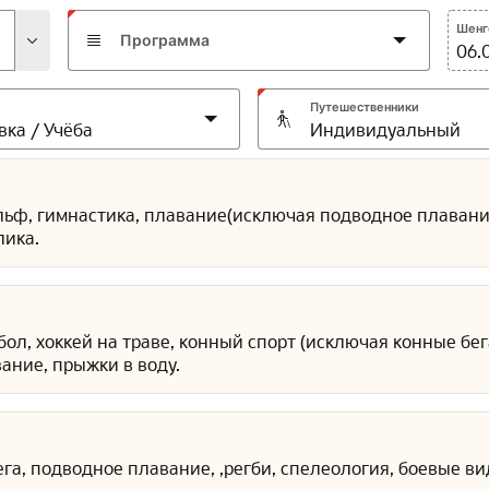
Шенге
Программа
06.
Путешественники
ольф, гимнастика, плавание(исключая подводное плавание)
лика.
дбол, хоккей на траве, конный спорт (исключая конные бе
ание, прыжки в воду.
ега, подводное плавание, ,регби, спелеология, боевые ви