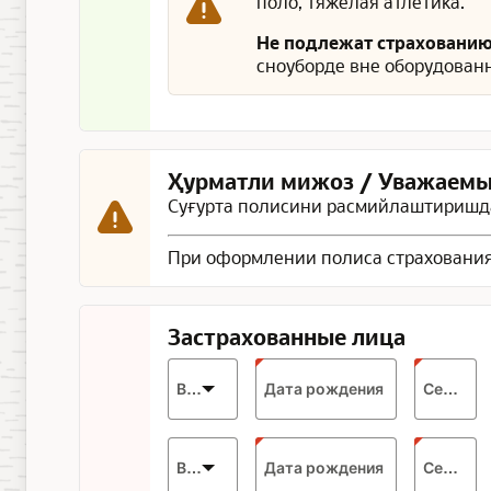
поло, тяжёлая атлетика.
Не подлежат страховани
сноуборде вне оборудованн
Ҳурматли мижоз / Уважаемы
Суғурта полисини расмийлаштиришда
При оформлении полиса страхования
Застрахованные лица
Expected
Возраст
Дата рождения
Серия
format:
DD.MM.YYYY
Expected
Возраст
Дата рождения
Серия
format: