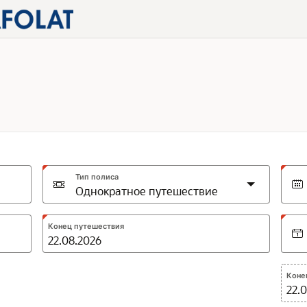
Тип полиса
Expected
Конец путешествия
format:
DD.MM.YYYY
Коне
22.