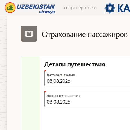
Skip to Main Content
Страхование пассажиров
Детали путешествия
Expected
Дата заключения
format:
DD.MM.YYYY
Expected
Начало путешествия
format:
DD.MM.YYYY