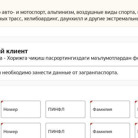
ю
авто- и мотоспорт, альпинизм, воздушные виды спорта,
ых трасс, хелибоардинг, даунхилл и другие экстремальн
й клиент
 - Хорижга чиқиш пасрортингиздаги маълумотлардан ф
 необходимо занести данные от загранпаспорта.
Номер
ПИНФЛ
Фамилия
Номер
ПИНФЛ
Фамилия